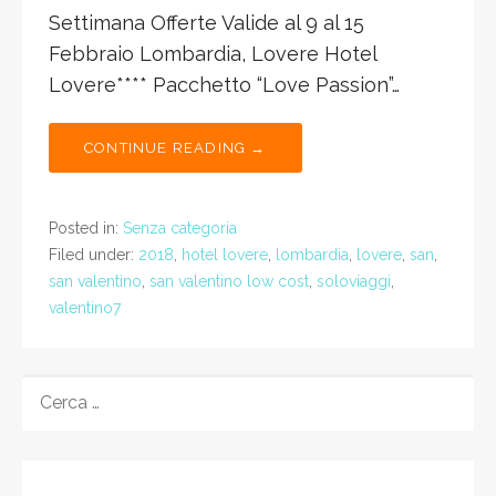
Settimana Offerte Valide al 9 al 15
Febbraio Lombardia, Lovere Hotel
Lovere**** Pacchetto “Love Passion”…
CONTINUE READING →
Posted in:
Senza categoria
Filed under:
2018
,
hotel lovere
,
lombardia
,
lovere
,
san
,
san valentino
,
san valentino low cost
,
soloviaggi
,
valentino7
RICERCA
PER: