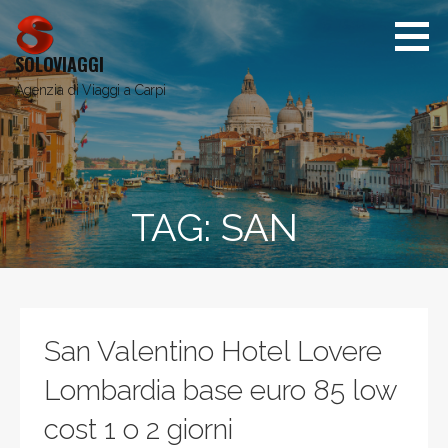
Passa
al
contenuto
SOLOVIAGGI
Agenzia di Viaggi a Carpi
TAG:
SAN
San Valentino Hotel Lovere
Lombardia base euro 85 low
cost 1 o 2 giorni