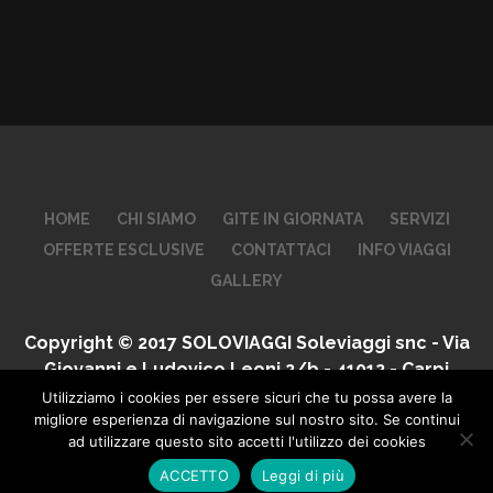
HOME
CHI SIAMO
GITE IN GIORNATA
SERVIZI
OFFERTE ESCLUSIVE
CONTATTACI
INFO VIAGGI
GALLERY
Copyright © 2017 SOLOVIAGGI Soleviaggi snc - Via
Giovanni e Ludovico Leoni 2/b - 41012 - Carpi
(MO) - Tel. 059 651591 - P. IVA 02738010368
Utilizziamo i cookies per essere sicuri che tu possa avere la
migliore esperienza di navigazione sul nostro sito. Se continui
ad utilizzare questo sito accetti l'utilizzo dei cookies
ACCETTO
Leggi di più