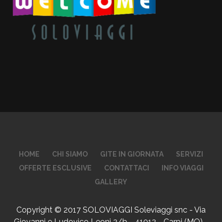
HOME
CHI SIAMO
GITE IN GIORNATA
SERVIZI
OFFERTE ESCLUSIVE
CONTATTACI
INFO VIAGGI
GALLERY
Copyright © 2017 SOLOVIAGGI Soleviaggi snc - Via
Giovanni e Ludovico Leoni 2/b - 41012 - Carpi (MO) -