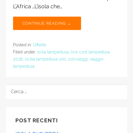
L’Africa …L’isola che…
CONTINUE READING →
Posted in:
Offerte
Filed under:
isola lampedusa
,
low cost lampedusa
2018
,
sicilia lampedusa voli
,
soloviaggi
,
viaggio
lampedusa
RICERCA
PER:
POST RECENTI