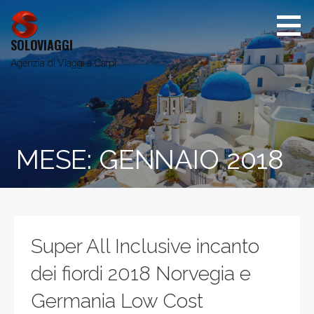
Passa
al
contenuto
SOLOVIAGGI
Agenzia di Viaggi a Carpi
MESE:
GENNAIO 2018
Super All Inclusive incanto
dei fiordi 2018 Norvegia e
Germania Low Cost