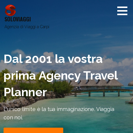
Passa
al
contenuto
SOLOVIAGGI
Agenzia di Viaggi a Carpi
Dal 2001 la vostra
prima Agency Travel
Planner
L'unico limite è la tua immaginazione. Viaggia
con noi.