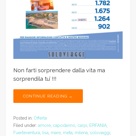
Non farti sorprendere dalla vita ma
sorprendila tu’ !!!
CONTINUE READING →
Posted in:
Offerte
Filed under:
amore
,
capodanno
,
carpi
,
EPIFANIA
,
Fuerteventura
,
lisa
,
mare
,
meta
,
milena
,
soloviaggi
,