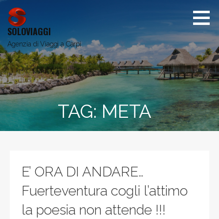
Passa
al
contenuto
SOLOVIAGGI
Agenzia di Viaggi a Carpi
TAG:
META
E’ ORA DI ANDARE…
Fuerteventura cogli l’attimo
la poesia non attende !!!